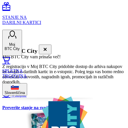
STANJE NA
DARILNI KARTICI
Moj
BTC City
Moj BTC City
Moj BTC City vam prinaša več!
Z registracijo v Moj BTC City pridobite dostop do arhiva nakupov
SPLETNA
ter svojih e-darilnih kartic in e-vstopnic. Poleg tega vas bomo redno
TRGOVINA
obveščali o novostih, nagradnih igrah, promocijah in različnih
dogodkih.
Slovenščina
Vstopite
Preverite stanje na svoji kartici BTC City