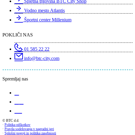
Spletna trgovina BTC City Shop
Vodno mesto Atlantis
Športni center Millenium
POKLIČI NAS
01 585 22 22
info@btc-city.com
Spremljaj nas
© BTC d.d.
·
Politika piškotkov
·
Pravila sodelovanja v nagradni igri
·
Splošni pogoji in politika zasebnosti